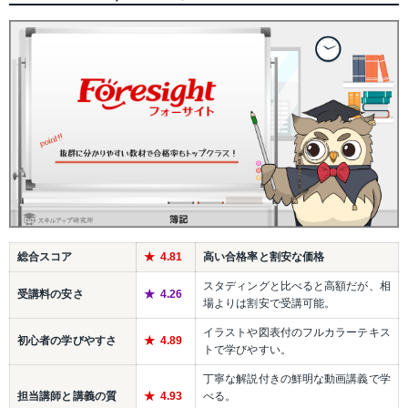
総合スコア
4.81
高い合格率と割安な価格
スタディングと比べると高額だが、相
受講料の安さ
4.26
場よりは割安で受講可能。
イラストや図表付のフルカラーテキス
初心者の学びやすさ
4.89
トで学びやすい。
丁寧な解説付きの鮮明な動画講義で学
担当講師と講義の質
4.93
べる。