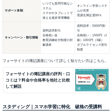
いつでも質問可能なシ
オンライン学習システ
ステム
サポート体制
ムが充実
スマホやタブレットで
受講生満足度89％
使える進捗管理機能
資料請求：5000円割
資料請求割引
引
合格祝い金
合格祝い：1500円（2
キャンペーン・割引情報
教育訓練給付制度の対
級）1000円（3級）
象講座
ダブルライセンス割引
制度
フォーサイトの簿記講座について詳しく知りたい方はこちら。
フォーサイトの簿記講座の評判・口
コミは？料金や合格率を他社と比較
して解説
スタディング｜スマホ学習に特化　破格の受講料