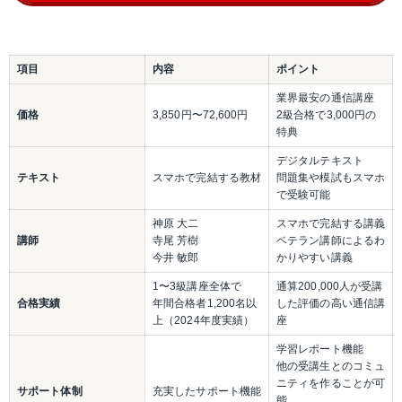
項目
内容
ポイント
業界最安の通信講座
価格
3,850円〜72,600円
2級合格で3,000円の
特典
デジタルテキスト
テキスト
スマホで完結する教材
問題集や模試もスマホ
で受験可能
神原 大二
スマホで完結する講義
講師
寺尾 芳樹
ベテラン講師によるわ
今井 敏郎
かりやすい講義
1〜3級講座全体で
通算200,000人が受講
合格実績
年間合格者1,200名以
した評価の高い通信講
上（2024年度実績）
座
学習レポート機能
他の受講生とのコミュ
ニティを作ることが可
サポート体制
充実したサポート機能
能