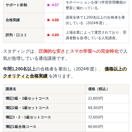
モチベーションを保つ学習管理機能が
サポート体制
4.57
豊富に備わっている。
講座全体で1,200名以上の合格者を輩
合格実績
4.88
出している（2024年度）。
上場企業によって運営されており、受
評判・口コミ
4.89
講者数を急増している人気講座。
スタディングは、
圧倒的な安さ
と
スマホ学習への完全特化
で人
気が急増している通信講座です。
年間1,200名以上
の合格者を輩出し（2024年度）、
価格以上の
クオリティと合格実績
を誇ります。
講座名
価格（税込）
簿記3級・2級セットコース
21,800円
簿記2級・1級セットコース
69,300円
簿記3・2・1級セットコース
72,600円
簿記1級合格コース
66,600円