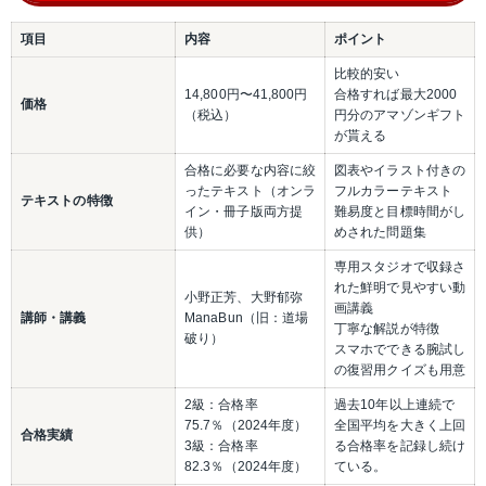
項目
内容
ポイント
比較的安い
14​,800円〜41,800円
合格すれば最大2000
価格
（税込）
円分のアマゾンギフト
が貰える
合格に必要な内容に絞
図表やイラスト付きの
ったテキスト（オンラ
フルカラーテキスト
テキストの特徴
イン・冊子版両方提
難易度と目標時間がし
供）
めされた問題集
専用スタジオで収録さ
れた鮮明で見やすい動
小野正芳、大野郁弥
画講義
講師・講義
ManaBun（旧：道場
丁寧な解説が特徴
破り）
スマホでできる腕試し
の復習用クイズも用意
2級：合格率
過去10年以上連続で
75.7％（2024年度）
全国平均を大きく上回
合格実績
3級：合格率
る合格率を記録し続け
82.3％（2024年度）
ている。