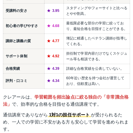
スタディングやフォーサイトと比べる
受講料の安さ
3.95
とやや割高。
最低限必要な部分の学習に絞ってお
初心者の学びやすさ
4.68
り、最短合格を目指すことができる。
簿記に精通したベテラン講師が指導し
講師と講義の質
4.77
てくれる。
担任制で学習内容だけでなくスケジュ
サポート体制
4.92
ール等も相談できる。
合格実績
4.39
詳細な合格実績を公表していない。
60年近い歴史を持つ会社が運営して
評判・口コミ
4.34
おり、信頼度は高い。
クレアールは、
学習範囲を頻出論点に絞る独自の「非常識合格
法」
で、効率的な合格を目指せる通信講座です。
通信講座でありながら
1対1の担任サポート
が受けられるた
め、一人での学習に不安がある方も安心して学習を進められま
す。