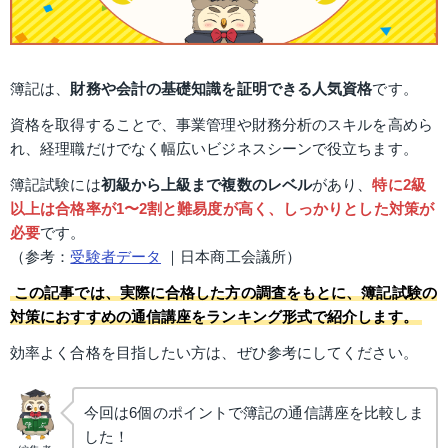
簿記は、
財務や会計の基礎知識を証明できる人気資格
です。
資格を取得することで、事業管理や財務分析のスキルを高めら
れ、経理職だけでなく幅広いビジネスシーンで役立ちます。
簿記試験には
初級から上級まで複数のレベル
があり、
特に2級
以上は合格率が1〜2割と難易度が高く、しっかりとした対策が
必要
です。
（参考：
受験者データ
 ｜日本商工会議所）
この記事では、実際に合格した方の調査をもとに、簿記試験の
対策におすすめの通信講座をランキング形式で紹介します。
効率よく合格を目指したい方は、ぜひ参考にしてください。
今回は6個のポイントで簿記の通信講座を比較しま
した！