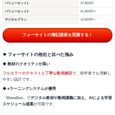
バリューセット1
37,800円
バリューセット2
41,800円〜
デジタルプラン
14,800円～
フォーサイトの簿記講座を受講する！
フォーサイトの他社と比べた強み
◆ 
教材のクオリティが高い
フルカラーのテキストと丁寧な動画解説
で、初学者でも理解し
やすい設計です。
◆ 
eラーニングシステムが優秀
「ManaBun」で
デジタル教材や動画講義に加え、AIによる学習
スケジュール提案
が可能です。