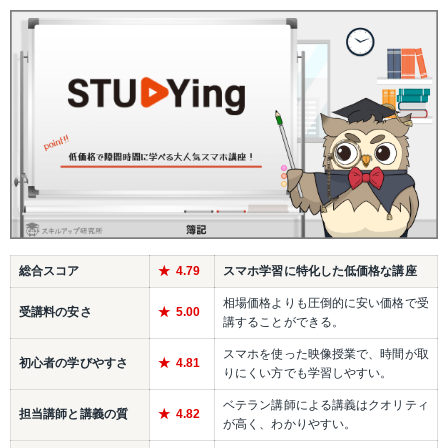
総合スコア
4.79
スマホ学習に特化した低価格な講座
相場価格よりも圧倒的に安い価格で受
受講料の安さ
5.00
講することができる。
スマホを使った映像授業で、時間が取
初心者の学びやすさ
4.81
りにくい方でも学習しやすい。
ベテラン講師による講義はクオリティ
担当講師と講義の質
4.82
が高く、わかりやすい。