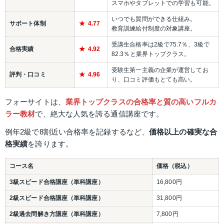
スマホやタブレットでの学習も可能。
いつでも質問ができる仕組み。
サポート体制
4.77
教育訓練給付制度の対象講座。
受講生合格率は2級で75.7％、3級で
合格実績
4.92
82.3％と業界トップクラス。
受験生第一主義の企業が運営してお
評判・口コミ
4.96
り、口コミ評価もとても高い。
フォーサイトは、
業界トップクラスの合格率と質の高いフルカ
ラー教材
で、絶大な人気を誇る通信講座です。
例年2級で8割近い合格率を記録するなど、
価格以上の確実な合
格実績
を誇ります。
コース名
価格（税込）
3級スピード合格講座（単科講座）
16,800円
2級スピード合格講座（単科講座）
31,800円
2級過去問解き方講座（単科講座）
7,800円