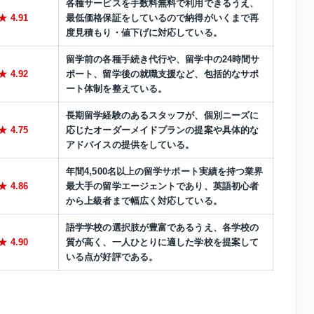
各種サービスを手数料無料で利用できるうえ、
4.91
最低価格保証をしているので納得がいくまで再
度見積もり・値下げに対応している。
留学前の各種手続き代行や、留学中の24時間サ
4.92
ポート、留学後の就職支援など、包括的なサポ
ート体制を整えている。
長期留学経験のあるスタッフが、個別ニーズに
4.75
応じたオーダーメイドプランの提案や具体的な
アドバイスの提供をしている。
年間4,500名以上の留学サポート実績を持つ業界
4.86
最大手の留学エージェントであり、英語初心者
から上級者まで幅広く対応している。
語学学校の選択肢が豊富であるうえ、各学校の
4.90
質が高く、一人ひとりに適した学校を提案して
いる点が好評である。