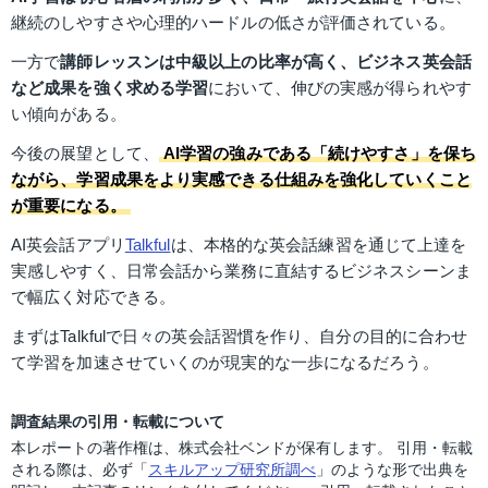
継続のしやすさや心理的ハードルの低さが評価されている。
一方で
講師レッスンは中級以上の比率が高く、ビジネス英会話
など成果を強く求める学習
において、伸びの実感が得られやす
い傾向がある。
今後の展望として、
AI学習の強みである「続けやすさ」を保ち
ながら、学習成果をより実感できる仕組みを強化していくこと
が重要になる。
AI英会話アプリ
Talkful
は、本格的な英会話練習を通じて上達を
実感しやすく、日常会話から業務に直結するビジネスシーンま
で幅広く対応できる。
まずはTalkfulで日々の英会話習慣を作り、自分の目的に合わせ
て学習を加速させていくのが現実的な一歩になるだろう。
調査結果の引用・転載について
本レポートの著作権は、株式会社ベンドが保有します。 引用・転載
される際は、必ず「
スキルアップ研究所調べ
」のような形で出典を