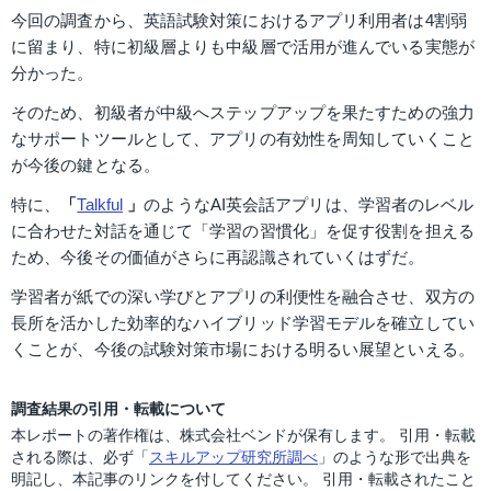
今回の調査から、英語試験対策におけるアプリ利用者は4割弱
に留まり、特に初級層よりも中級層で活用が進んでいる実態が
分かった。
そのため、初級者が中級へステップアップを果たすための強力
なサポートツールとして、アプリの有効性を周知していくこと
が今後の鍵となる。 
特に、
「
Talkful
」
のようなAI英会話アプリは、学習者のレベル
に合わせた対話を通じて「学習の習慣化」を促す役割を担える
ため、今後その価値がさらに再認識されていくはずだ。 
学習者が紙での深い学びとアプリの利便性を融合させ、双方の
長所を活かした効率的なハイブリッド学習モデルを確立してい
くことが、今後の試験対策市場における明るい展望といえる。
調査結果の引用・転載について
本レポートの著作権は、株式会社ベンドが保有します。 引用・転載
される際は、必ず「
スキルアップ研究所調べ
」のような形で出典を
明記し、本記事のリンクを付してください。 引用・転載されたこと