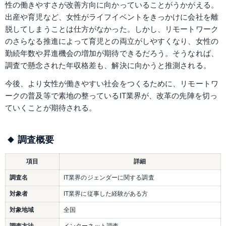
性の働きやすさが改善方向に向かっていることがうかがえる。
出産や育児など、女性がライフイベントをきっかけに会社を離
脱してしまうことは仕方がなかった。しかし、リモートワーク
のさらなる推進によって育児との両立がしやすくなり、女性の
勤続年数や昇進機会の増加が期待できるだろう。そうなれば、
調査で懸念された年収格差も、解決に向かうと推測される。
今後、より女性が働きやすい社会をつくるために、リモートワ
ークの普及等で素地の整っているIT業界が、改革の先陣を切っ
ていくことが期待される。
調査概要
項目
詳細
調査名
IT業界のジェンダーに関する調査
対象者
IT業界に従事した経験がある方
対象地域
全国