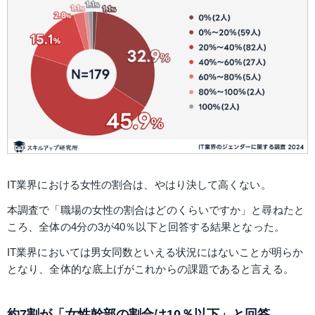
IT業界における女性の割合は、やはり決して高くない。
本調査で「職場の女性の割合はどのくらいですか」と尋ねたと
ころ、全体の4分の3が40％以下と回答する結果となった。
IT業界においては男女同数といえる状況にはないことが明らか
となり、全体的な底上げがこれからの課題であると言える。
約7割が「女性幹部の割合は10％以下」と回答