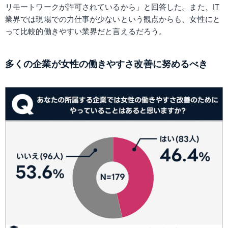
リモートワークが許可されているから」と回答した。また、IT
業界では現場での力仕事が少ないという観点からも、女性にと
って比較的働きやすい業界だと言えるだろう。
多くの企業が女性の働きやすさ改善に努めるべき