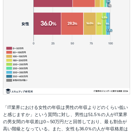
「IT業界における女性の年収は男性の年収よりどのくらい低い
と感じますか」という質問に対し、男性は51.5％の人がIT業界
の男女間の年収差は0～50万円だと回答しており、最も割合が
高い階級となっている。また、女性も36.0％の人が年収格差は