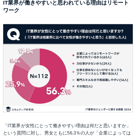
IT業界が働きやすいと思われている理由はリモート
ワーク
「IT業界が女性にとって働きやすい理由は何だと思いますか」
という質問に対し、男女ともに56.3％の人が「企業によっては