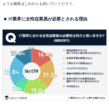
ような施策はこれからも続いていくだろう。
IT業界に女性従業員が必要とされる理由