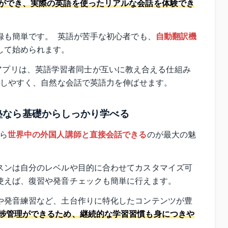
ができ、実際の英語を使ったリアルな会話を体験でき
も簡単です。  英語が苦手な初心者でも、
自動翻訳機
して始められます。
kなどのアプリは、英語学習者同士が互いに教え合える仕組み
探しやすく、自然な会話で英語力を伸ばせます。
塾なら基礎からしっかり学べる
ら
世界中の外国人講師と直接会話できる
のが最大の魅
スンは自分のレベルや目的に合わせてカスタマイズ可
使えば、復習や発音チェックも簡単に行えます。
や発音練習など、土台作りに特化したコンテンツが豊
捗管理ができるため、継続的な学習習慣も身につきや