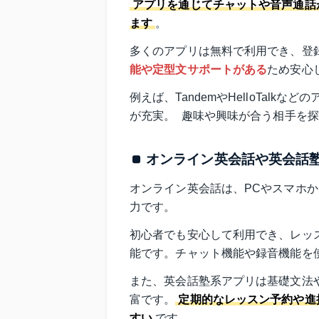
アプリを通じてチャットや音声通話
ます
。
多くのアプリは無料で利用でき、登録
能や定型文サポートがある
ため安心
例えば、TandemやHelloTal
が充実。  趣味や興味が合う相手を
オンライン英会話や英会話
オンライン英会話は、PCやスマホか
力です。
初心者でも安心して利用でき、レッ
能です。チャット機能や録音機能を
また、英会話塾系アプリは基礎文法
富です。
定期的なレッスン予約や進
すい
です。