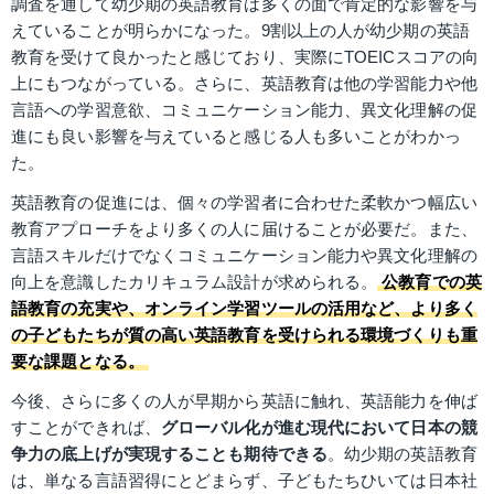
調査を通して幼少期の英語教育は多くの面で肯定的な影響を与
えていることが明らかになった。9割以上の人が幼少期の英語
教育を受けて良かったと感じており、実際にTOEICスコアの向
上にもつながっている。さらに、英語教育は他の学習能力や他
言語への学習意欲、コミュニケーション能力、異文化理解の促
進にも良い影響を与えていると感じる人も多いことがわかっ
た。
英語教育の促進には、個々の学習者に合わせた柔軟かつ幅広い
教育アプローチをより多くの人に届けることが必要だ。また、
言語スキルだけでなくコミュニケーション能力や異文化理解の
向上を意識したカリキュラム設計が求められる。
公教育での英
語教育の充実や、オンライン学習ツールの活用など、より多く
の子どもたちが質の高い英語教育を受けられる環境づくりも重
要な課題となる。
今後、さらに多くの人が早期から英語に触れ、英語能力を伸ば
すことができれば、
グローバル化が進む現代において日本の競
争力の底上げが実現することも期待できる
。幼少期の英語教育
は、単なる言語習得にとどまらず、子どもたちひいては日本社