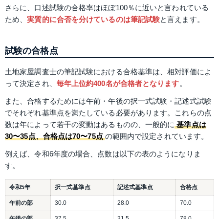
さらに、口述試験の合格率はほぼ100％に近いと言われている
ため、
実質的に合否を分けているのは筆記試験
と言えます。
試験の合格点
土地家屋調査士の筆記試験における合格基準は、相対評価によ
って決定され、
毎年上位約400名が合格者となります
。
また、合格するためには午前・午後の択一式試験・記述式試験
でそれぞれ基準点を満たしている必要があります。これらの点
数は年によって若干の変動はあるものの、一般的に
基準点は
30〜35点、合格点は70〜75点
の範囲内で設定されています。
例えば、令和6年度の場合、点数は以下の表のようになりま
す。
令和5年
択一式基準点
記述式基準点
合格点
午前の部
30.0
28.0
70.0
午後の部
37.5
31.5
78.0