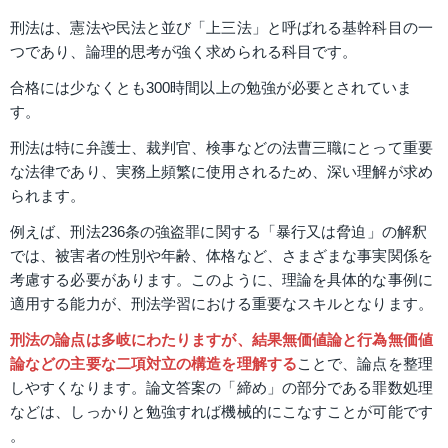
刑法は、憲法や民法と並び「上三法」と呼ばれる基幹科目の一
つであり、論理的思考が強く求められる科目です。
合格には少なくとも300時間以上の勉強が必要とされていま
す。
刑法は特に弁護士、裁判官、検事などの法曹三職にとって重要
な法律であり、実務上頻繁に使用されるため、深い理解が求め
られます。
例えば、刑法236条の強盗罪に関する「暴行又は脅迫」の解釈
では、被害者の性別や年齢、体格など、さまざまな事実関係を
考慮する必要があります。このように、理論を具体的な事例に
適用する能力が、刑法学習における重要なスキルとなります​​。
刑法の論点は多岐にわたりますが、結果無価値論と行為無価値
論などの主要な二項対立の構造を理解する
ことで、論点を整理
しやすくなります。論文答案の「締め」の部分である罪数処理
などは、しっかりと勉強すれば機械的にこなすことが可能です​​
。