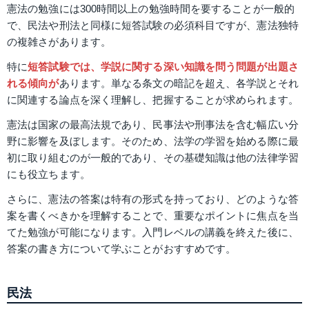
憲法の勉強には300時間以上の勉強時間を要することが一般的
で、民法や刑法と同様に短答試験の必須科目ですが、憲法独特
の複雑さがあります。
特に
短答試験では、学説に関する深い知識を問う問題が出題さ
れる傾向が
あります。単なる条文の暗記を超え、各学説とそれ
に関連する論点を深く理解し、把握することが求められます。
憲法は国家の最高法規であり、民事法や刑事法を含む幅広い分
野に影響を及ぼします。そのため、法学の学習を始める際に最
初に取り組むのが一般的であり、その基礎知識は他の法律学習
にも役立ちます。
さらに、憲法の答案は特有の形式を持っており、どのような答
案を書くべきかを理解することで、重要なポイントに焦点を当
てた勉強が可能になります。入門レベルの講義を終えた後に、
答案の書き方について学ぶことがおすすめです。
民法