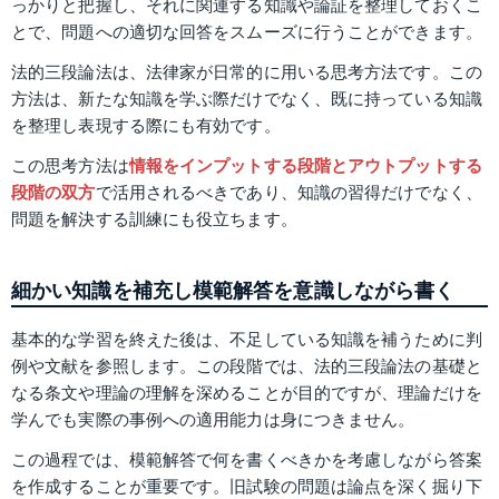
っかりと把握し、それに関連する知識や論証を整理しておくこ
とで、問題への適切な回答をスムーズに行うことができます。
法的三段論法は、法律家が日常的に用いる思考方法です。この
方法は、新たな知識を学ぶ際だけでなく、既に持っている知識
を整理し表現する際にも有効です。
この思考方法は
情報をインプットする段階とアウトプットする
段階の双方
で活用されるべきであり、知識の習得だけでなく、
問題を解決する訓練にも役立ちます。
細かい知識を補充し模範解答を意識しながら書く
基本的な学習を終えた後は、不足している知識を補うために判
例や文献を参照します。この段階では、法的三段論法の基礎と
なる条文や理論の理解を深めることが目的ですが、理論だけを
学んでも実際の事例への適用能力は身につきません。
この過程では、模範解答で何を書くべきかを考慮しながら答案
を作成することが重要です。旧試験の問題は論点を深く掘り下