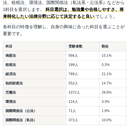
法、租税法、環境法、国際関係法（私法系・公法系）などから
1科目を選択します。
科目選択は、勉強量や合格しやすさ、将
来特化したい法律分野に応じて決定すると良い
でしょう。
各科目の特徴を理解し、自身の興味に合った科目を選ぶことが
重要です。
科目
受験者数
割合
倒産法
566人
15.1%
租税法
199人
5.3%
経済法
789人
21.1%
知的財産法
552人
14.7%
労働法
1072人
28.6%
環境法
124人
3.3%
国際関係法（公法）
71人
1.9%
国際関係法（私法）
373人
10.0%