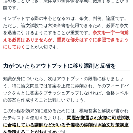
進めることができ、法体系の全体像を早期に把握することが可
能です。
インプットする際の中心となるのは、条文、判例、論証です。
ただし、論文試験では六法全書を使用できるため、必要な条文
を迅速に引けるようにすることが重要です。
条文を一字一句覚
える必要はありませんが、重要な部分はすぐに参照できるよう
にしておく
ことが大切です。
力がついたらアウトプットに移り添削と反省を
知識が身についたら、次はアウトプットの段階に移りましょ
う。特に論文問題では答案を正確に添削され、そのフィードバ
ックをもとに答案をブラッシュアップしなければ、合格レベル
の答案を作成することは難しいでしょう。
この行程を効果的に進めるためには、模範答案と解説が書かれ
たテキストを使用するよりも、
問題が厳選され実際に司法試験
に合格している講師などがいる予備校の添削付き論文対策講座
を受講することがおすすめ
です。