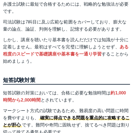
弁護士試験に最短で合格するためには、戦略的な勉強法が必要
です。
司法試験は7科目に及ぶ広範な範囲をカバーしており、膨大な
量の論点、論証、判例を理解し、記憶する必要があります。
しかし、講座を聴いたり基本書を読んだだけでは知識が十分に
定着しません。最初はすべてを完璧に理解しようとせず、
ある
程度のスピードで基礎講座や基本書を一通り学習
することから
始めましょう。
短答試験対策
短答試験の対策においては、合格に必要な勉強時間は
約1,000
時間から2,000時間
とされています。
マークシート方式の試験であるため、難易度の高い問題に時間
を費やすよりも、
確実に得点できる問題を重点的に攻略するこ
とが肝心
です。難問や奇問に固執せず、捨てるべき問題は割り
切って捨てる勇気も必要です。