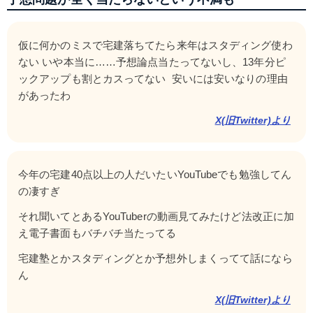
仮に何かのミスで宅建落ちてたら来年はスタディング使わ
ない いや本当に……予想論点当たってないし、13年分ピ
ックアップも割とカスってない  安いには安いなりの理由
があったわ
X(旧Twitter)より
今年の宅建40点以上の人だいたいYouTubeでも勉強してん
の凄すぎ
それ聞いてとあるYouTuberの動画見てみたけど法改正に加
え電子書面もバチバチ当たってる
宅建塾とかスタディングとか予想外しまくってて話になら
ん
X(旧Twitter)より