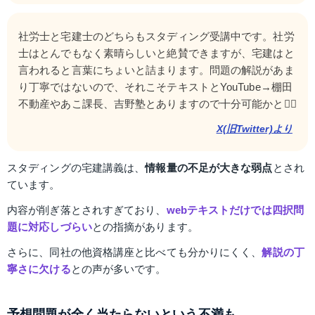
社労士と宅建士のどちらもスタディング受講中です。社労
士はとんでもなく素晴らしいと絶賛できますが、宅建はと
言われると言葉にちょいと詰まります。問題の解説があま
り丁寧ではないので、それこそテキストとYouTube→棚田
不動産やあこ課長、吉野塾とありますので十分可能かと🙆‍♂️
X(旧Twitter)より
スタディングの宅建講義は、
情報量の不足が大きな弱点
とされ
ています。
内容が削ぎ落とされすぎており、
webテキストだけでは四択問
題に対応しづらい
との指摘があります。
さらに、同社の他資格講座と比べても分かりにくく、
解説の丁
寧さに欠ける
との声が多いです。
予想問題が全く当たらないという不満も