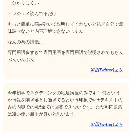
・分かりにくい
・レジュメ読んでるだけ
もっと簡単に噛み砕いて説明してくれないと結局自分で意
味調べないと内容理解できないじゃん
なんの為の講義よ
専門用語多すぎて専門用語を専門用語で説明されてもちん
ぷんかんぷん
X(旧Twitter)より
今年初学でスタディングの宅建講座のみです！ 何という
か情報を削ぎ落とし過ぎてるという印象でwebテキストの
みの内容では4択全ては回答できないです。 ただAI問題集
は凄い使い勝手が良いと思います。
X(旧Twitter)より