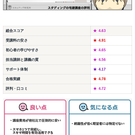
総合スコア
4.63
受講料の安さ
4.91
初心者の学びやすさ
4.65
担当講師と講義の質
4.56
サポート体制
4.17
合格実績
4.78
評判・口コミ
4.72