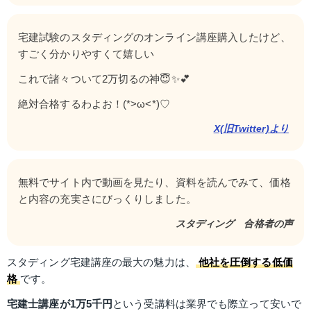
宅建試験のスタディングのオンライン講座購入したけど、
すごく分かりやすくて嬉しい
これで諸々ついて2万切るの神😇✨💕
絶対合格するわよお！(*>ω<*)♡
X(旧Twitter)より
無料でサイト内で動画を見たり、資料を読んでみて、価格
と内容の充実さにびっくりしました。
スタディング　合格者の声
スタディング宅建講座の最大の魅力は、
他社を圧倒する低価
格
です。
宅建士講座が1万5千円
という受講料は業界でも際立って安いで