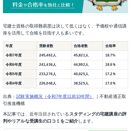
宅建士資格の取得難易度は決して低くはなく、予備校や通信講
座を活用して合格を目指す人も多いです。
年度
受験者数
合格者数
合格率
令和7年度
245,462人
45,821人
18.7%
令和6年度
241,436人
44,992人
18.6％
令和5年度
233,276人
40,025人
17.2％
令和4年度
226,048人
38,525人
17.0％
出典：
試験実施概況（令和7年度以前10年間）
 ｜不動産適正取
引推進機構
本記事では、近年注目されている
スタディングの宅建講座の評
判やリアルな受講生の口コミをご紹介
します。