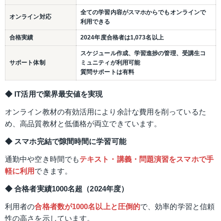
全ての学習内容がスマホからでもオンラインで
オンライン対応
利用できる
合格実績
2024年度合格者は1,073名以上
スケジュール作成、学習進捗の管理、受講生コ
サポート体制
ミュニティが利用可能
質問サポートは有料
◆ IT活用で業界最安値を実現
オンライン教材の有効活用により余計な費用を削っているた
め、高品質教材と低価格が両立できています。
◆ スマホ完結で隙間時間に学習可能
通勤中や空き時間でも
テキスト・講義・問題演習をスマホで手
軽に利用
できます。
◆ 合格者実績1000名超（2024年度）
利用者の
合格者数が1000名以上と圧倒的
で、効率的学習と信頼
性の高さを示しています。