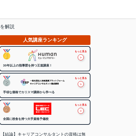
を解説
人気講座ランキング
もっと見る
＞
30年以上の指導歴を持つ王道講座！
もっと見る
＞
手頃な価格でカリスマ講師から学べる
もっと見る
＞
全国に校舎を持つ大手資格予備校
【結論】キャリアコンサルタントの資格は無